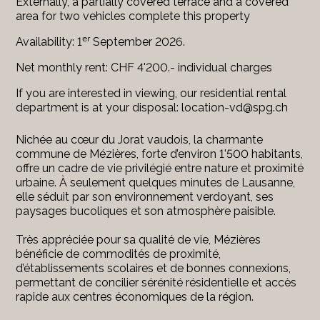
Externally, a partially covered terrace and a covered
area for two vehicles complete this property
er
Availability: 1
September
2026.
Net monthly rent: CHF 4'200.- individual charges
If you are interested in viewing, our residential rental
department is at your disposal: location-vd@spg.ch
Nichée au cœur du Jorat vaudois, la charmante
commune de Mézières, forte d’environ 1’500 habitants,
offre un cadre de vie privilégié entre nature et proximité
urbaine. À seulement quelques minutes de Lausanne,
elle séduit par son environnement verdoyant, ses
paysages bucoliques et son atmosphère paisible.
Très appréciée pour sa qualité de vie, Mézières
bénéficie de commodités de proximité,
d’établissements scolaires et de bonnes connexions,
permettant de concilier sérénité résidentielle et accès
rapide aux centres économiques de la région.