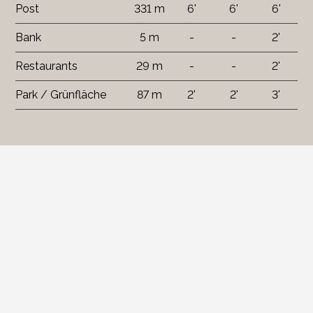
Post
331 m
6'
6'
6'
Bank
5 m
-
-
2'
Restaurants
29 m
-
-
2'
Park / Grünfläche
87 m
2'
2'
3'