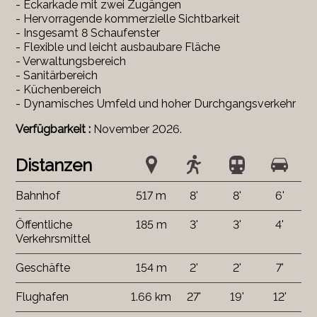
- Eckarkade mit zwei Zugängen
- Hervorragende kommerzielle Sichtbarkeit
- Insgesamt 8 Schaufenster
- Flexible und leicht ausbaubare Fläche
- Verwaltungsbereich
- Sanitärbereich
- Küchenbereich
- Dynamisches Umfeld und hoher Durchgangsverkehr
Verfügbarkeit :
November 2026.
Distanzen
Bahnhof
517 m
8'
8'
6'
Öffentliche
185 m
3'
3'
4'
Verkehrsmittel
Geschäfte
154 m
2'
2'
7'
Flughafen
1.66 km
27'
19'
12'