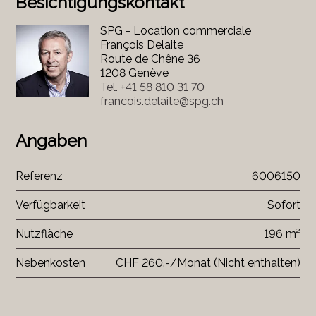
Besichtigungskontakt
SPG - Location commerciale
François Delaite
Route de Chêne 36
1208 Genève
Tel.
+41 58 810 31 70
francois.delaite@spg.ch
Angaben
Referenz
6006150
Verfügbarkeit
Sofort
Nutzfläche
196 m²
Nebenkosten
CHF 260.-/Monat (Nicht enthalten)