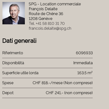
SPG - Location commerciale
François Delaite
Route de Chêne 36
1208 Genève
Tel.
+41 58 810 31 70
francois.delaite@spg.ch
Dati generali
Riferimento
6096933
Disponibilità
Immediata
Superficie utile lorda
163.5 m²
Spese
CHF 818.-/mese (Non comprese)
Depot
CHF 241.- (non comprese)