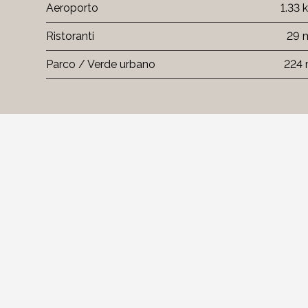
Aeroporto
1.33 
Ristoranti
29 
Parco / Verde urbano
224