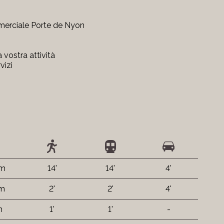
mmerciale Porte de Nyon
 vostra attività
vizi
 m
14'
14'
4'
 m
2'
2'
4'
m
1'
1'
-