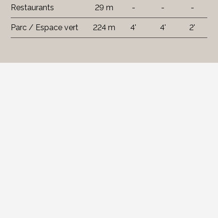
Restaurants
29 m
-
-
-
Parc / Espace vert
224 m
4'
4'
2'