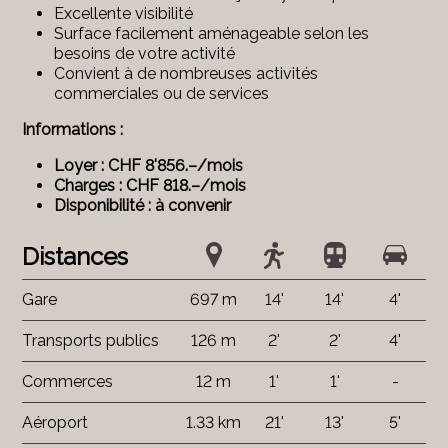
Excellente visibilité
Surface facilement aménageable selon les
besoins de votre activité
Convient à de nombreuses activités
commerciales ou de services
Informations :
Loyer : CHF 8'856.–/mois
Charges : CHF 818.–/mois
Disponibilité : à convenir
Distances
Gare
697 m
14'
14'
4'
Transports publics
126 m
2'
2'
4'
Commerces
12 m
1'
1'
-
Aéroport
1.33 km
21'
13'
5'