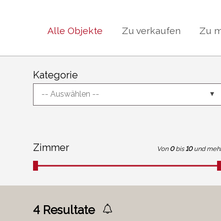
Alle Objekte
Zu verkaufen
Zu m
Kategorie
-- Auswählen --
Zimmer
Von
0
bis
10
und meh
4
Resultate