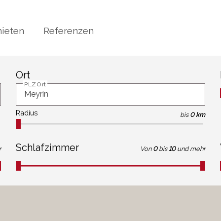
ieten
Referenzen
Ort
PLZ Ort
Radius
bis
0 km
Schlafzimmer
r
Von
0
bis
10
und mehr