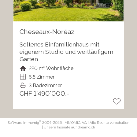
Cheseaux-Noréaz
Seltenes Einfamilienhaus mit
eigenem Studio und weitläufigem
Garten
220 m² Wohnfläche
6.5 Zimmer
3 Badezimmer
CHF 1'490'000.-
®
Software Immomig
2004-2026, IMMOMIG AG | Alle Rechte vorbehalten
| Unsere Inserate auf
dreamo.ch