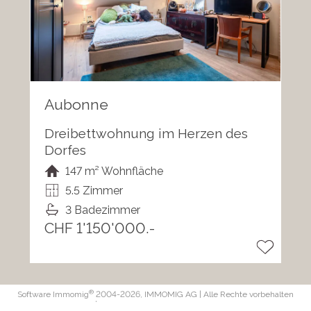
Aubonne
Dreibettwohnung im Herzen des
Dorfes
147 m² Wohnfläche
5.5 Zimmer
3 Badezimmer
CHF 1'150'000.-
®
Software Immomig
2004-2026, IMMOMIG AG | Alle Rechte vorbehalten
| Unsere Inserate auf
dreamo.ch