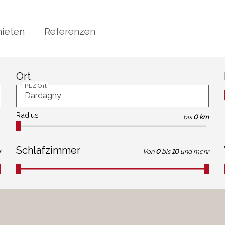
ieten
Referenzen
Ort
PLZ Ort
Radius
bis
0 km
Schlafzimmer
r
Von
0
bis
10
und mehr