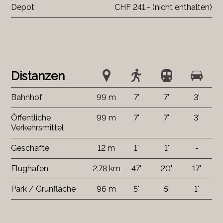
Depot
CHF 241.- (nicht enthalten)
Distanzen
Bahnhof
99 m
7'
7'
3'
Öffentliche
99 m
7'
7'
3'
Verkehrsmittel
Geschäfte
12 m
1'
1'
-
Flughafen
2.78 km
47'
20'
17'
Park / Grünfläche
96 m
5'
5'
1'