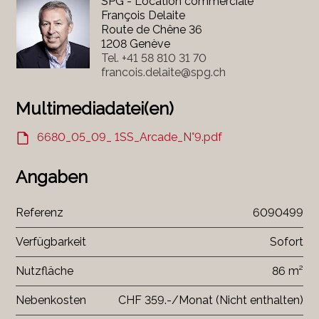
SPG - Location commerciale
François Delaite
Route de Chêne 36
1208 Genève
Tel.
+41 58 810 31 70
francois.delaite@spg.ch
Multimediadatei(en)
6680_05_09_ 1SS_Arcade_N°9.pdf
Angaben
Referenz
6090499
Verfügbarkeit
Sofort
Nutzfläche
86 m²
Nebenkosten
CHF 359.-/Monat (Nicht enthalten)