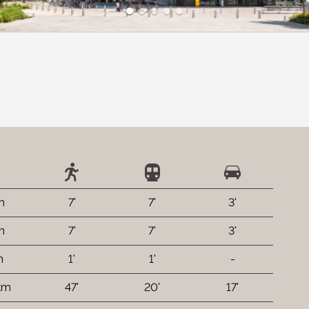
m
7'
7'
3'
m
7'
7'
3'
m
1'
1'
-
km
47'
20'
17'