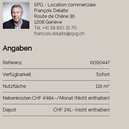
SPG - Location commerciale
François Delaite
Route de Chêne 36
1208 Genève
Tel.
+41 58 810 31 70
francois.delaite@spg.ch
Angaben
Referenz
6090447
Verfügbarkeit
Sofort
Nutzfläche
116 m²
Nebenkosten
CHF 4'484.-/Monat (Nicht enthalten)
Depot
CHF 241.- (nicht enthalten)