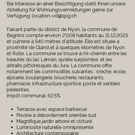
Bei Interesse an einer Besichtigung steht Ihnen unsere
Abteilung für Wohnungsvermietungen gerne zur
Verfügung: location-vd@spg.ch
Faisant partie du district de Nyon, la commune de
Begnins compte environ 2’008 habitants au 31.12.2023
et culmine à 540 mètres d'altitude. Elle est située a
proximité de Gland et à quelques kilomètres de Nyon
et Rolle. La commune se trouve à mi-chemin entre les
beautés du lac Léman, qu'elle surplombe, et les
attraits pittoresques du Jura. La commune offre
notamment les commodités suivantes : crèche, école,
épicerie, boulangerie, boucherie, restaurants,
pharmacie, infrastructure sportive, poste et sentiers
pédestres.
Impôt communal: 62.5%
Terrasse avec espace barbecue
Piscine à débordement orientée sud
Magnifique jardin arboré et clôturé
Luminosité naturelle omniprésente
Architecture contemporaine