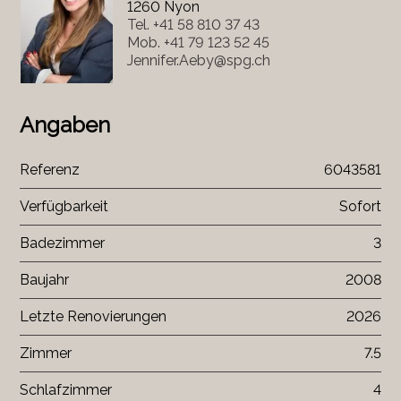
1260 Nyon
Tel.
+41 58 810 37 43
Mob.
+41 79 123 52 45
Jennifer.Aeby@spg.ch
Angaben
Referenz
6043581
Verfügbarkeit
Sofort
Badezimmer
3
Baujahr
2008
Letzte Renovierungen
2026
Zimmer
7.5
Schlafzimmer
4