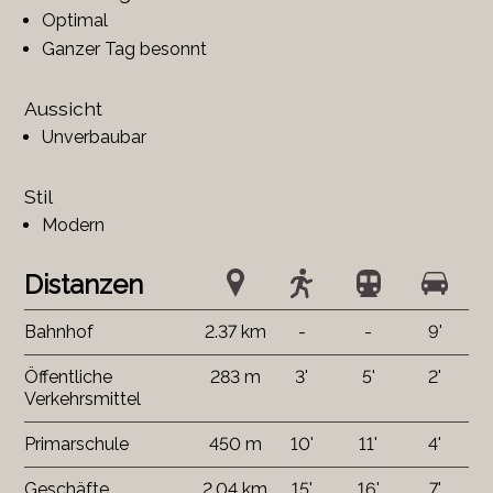
Optimal
Ganzer Tag besonnt
Aussicht
Unverbaubar
Stil
Modern
Distanzen
Bahnhof
2.37 km
-
-
9'
Öffentliche
283 m
3'
5'
2'
Verkehrsmittel
Primarschule
450 m
10'
11'
4'
Geschäfte
2.04 km
15'
16'
7'