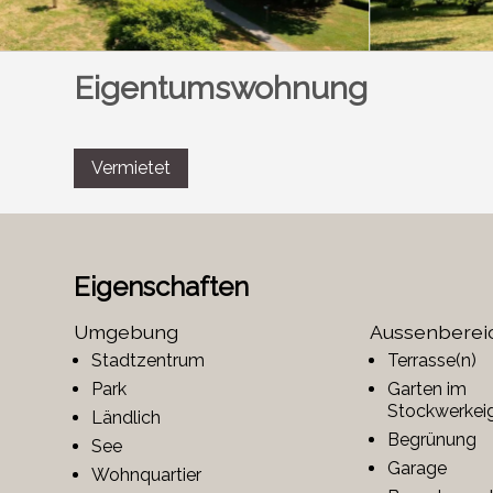
Eigentumswohnung
Vermietet
Eigenschaften
Umgebung
Aussenberei
Stadtzentrum
Terrasse(n)
Park
Garten im
Stockwerkei
Ländlich
Begrünung
See
Garage
Wohnquartier