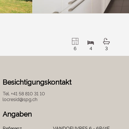
6
4
3
Besichtigungskontakt
Tel.
+41 58 810 31 10
locresid@spg.ch
Angaben
Referenz
VANDOEUVRES 6 - 6P/4E