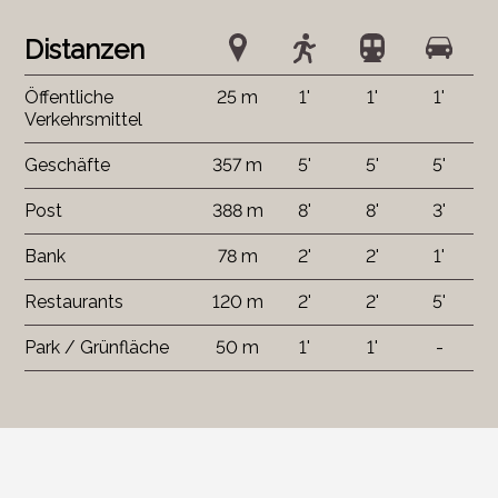
Distanzen
Öffentliche
25 m
1'
1'
1'
Verkehrsmittel
Geschäfte
357 m
5'
5'
5'
Post
388 m
8'
8'
3'
Bank
78 m
2'
2'
1'
Restaurants
120 m
2'
2'
5'
Park / Grünfläche
50 m
1'
1'
-