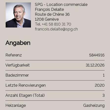
SPG - Location commerciale
François Delaite
Route de Chêne 36
1208 Genève
Tel.
+41 58 810 31 70
francois.delaite@spg.ch
Angaben
Referenz
5844916
Verfügbarkeit
31.12.2026
Badezimmer
1
Letzte Renovierungen
2020
Anzahl Etagen (Total)
3
Heizanlage
Gasheizung