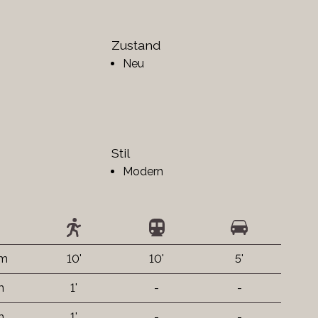
Zustand
Neu
Stil
Modern
 m
10'
10'
5'
m
1'
-
-
m
1'
-
-