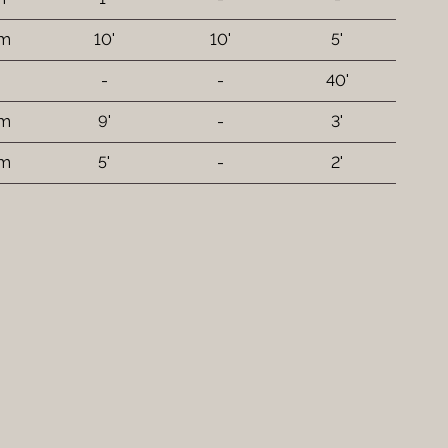
 m
10'
10'
5'
-
-
40'
 m
9'
-
3'
 m
5'
-
2'