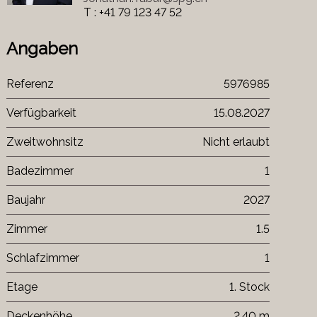
T : +41 79 123 47 52
Angaben
Referenz
5976985
Verfügbarkeit
15.08.2027
Zweitwohnsitz
Nicht erlaubt
Badezimmer
1
Baujahr
2027
Zimmer
1.5
Schlafzimmer
1
Etage
1. Stock
Deckenhöhe
2.40 m