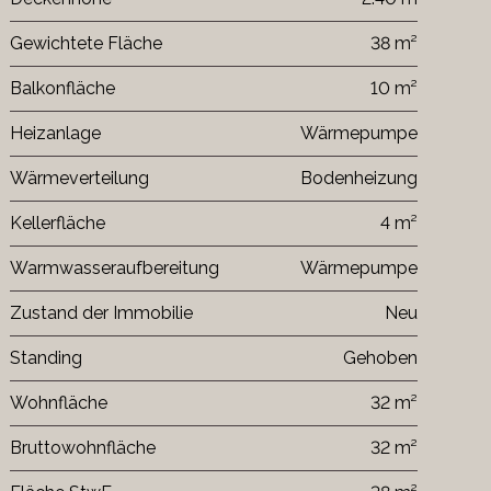
Gewichtete Fläche
38 m²
Balkonfläche
10 m²
Heizanlage
Wärmepumpe
Wärmeverteilung
Bodenheizung
Kellerfläche
4 m²
Warmwasseraufbereitung
Wärmepumpe
Zustand der Immobilie
Neu
Standing
Gehoben
Wohnfläche
32 m²
Bruttowohnfläche
32 m²