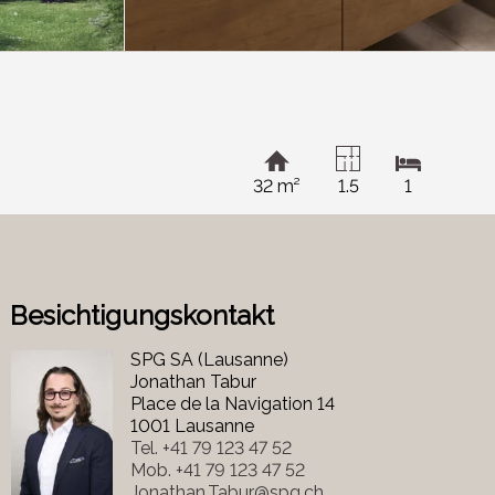
32 m²
1.5
1
Besichtigungskontakt
SPG SA (Lausanne)
Jonathan Tabur
Place de la Navigation 14
1001 Lausanne
Tel.
+41 79 123 47 52
Mob.
+41 79 123 47 52
Jonathan.Tabur@spg.ch