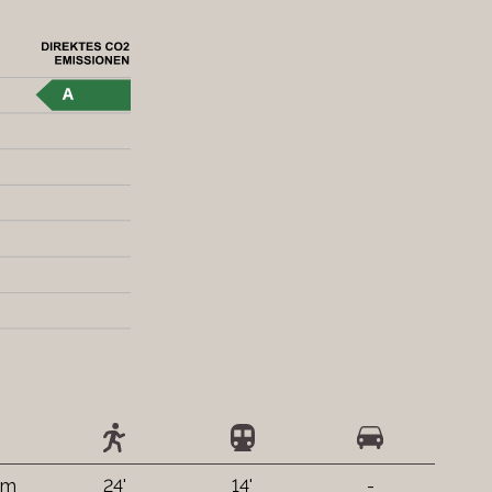
km
24'
14'
-