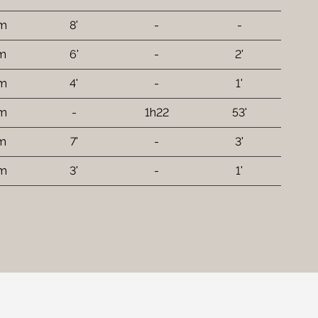
 m
8'
-
-
 m
6'
-
2'
 m
4'
-
1'
km
-
1h22
53'
 m
7'
-
3'
 m
3'
-
1'