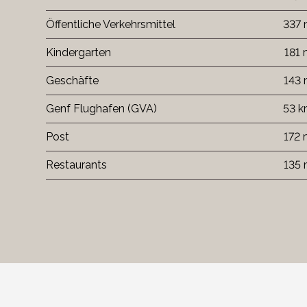
Öffentliche Verkehrsmittel
337
Kindergarten
181
Geschäfte
143
Genf Flughafen (GVA)
53 
Post
172
Restaurants
135