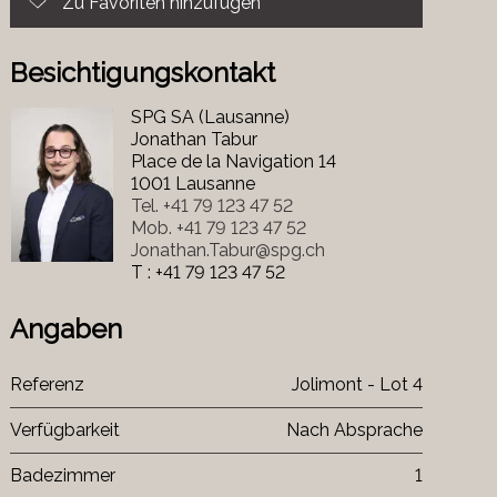
Zu Favoriten hinzufügen
Besichtigungskontakt
SPG SA (Lausanne)
Jonathan Tabur
Place de la Navigation 14
1001 Lausanne
Tel.
+41 79 123 47 52
Mob.
+41 79 123 47 52
Jonathan.Tabur@spg.ch
T : +41 79 123 47 52
Angaben
Referenz
Jolimont - Lot 4
Verfügbarkeit
Nach Absprache
Badezimmer
1