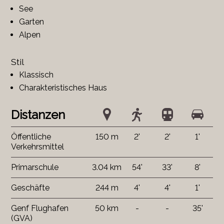
See
Garten
Alpen
Stil
Klassisch
Charakteristisches Haus
Distanzen
Öffentliche
150 m
2'
2'
1'
Verkehrsmittel
Primarschule
3.04 km
54'
33'
8'
Geschäfte
244 m
4'
4'
1'
Genf Flughafen
50 km
-
-
35'
(GVA)