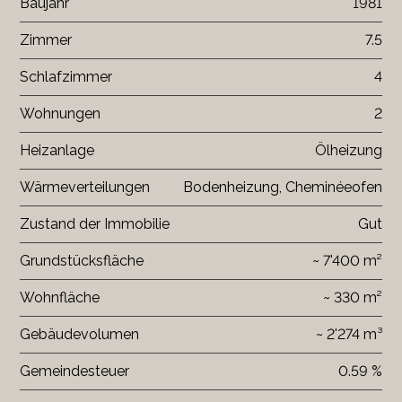
Baujahr
1981
Zimmer
7.5
Schlafzimmer
4
Wohnungen
2
Heizanlage
Ölheizung
Wärmeverteilungen
Bodenheizung, Cheminéeofen
Zustand der Immobilie
Gut
Grundstücksfläche
~ 7'400 m²
Wohnfläche
~ 330 m²
Gebäudevolumen
~ 2'274 m³
Gemeindesteuer
0.59 %