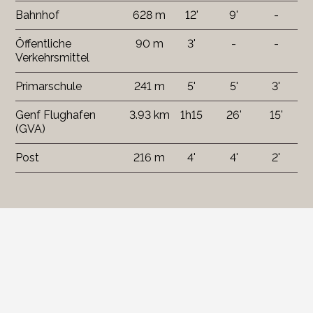
Bahnhof
628 m
12'
9'
-
Öffentliche
90 m
3'
-
-
Verkehrsmittel
Primarschule
241 m
5'
5'
3'
Genf Flughafen
3.93 km
1h15
26'
15'
(GVA)
Post
216 m
4'
4'
2'