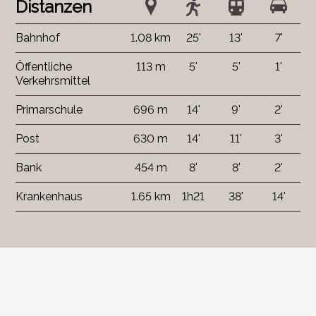
Distanzen
Bahnhof
1.08 km
25'
13'
7'
Öffentliche
113 m
5'
5'
1'
Verkehrsmittel
Primarschule
696 m
14'
9'
2'
Post
630 m
14'
11'
3'
Bank
454 m
8'
8'
2'
Krankenhaus
1.65 km
1h21
38'
14'