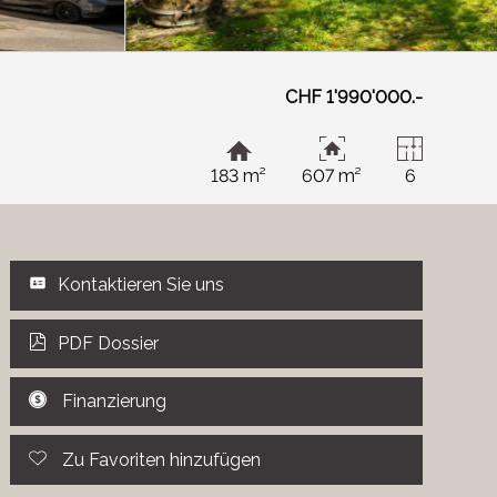
CHF 1'990'000.-
183 m²
607 m²
6
Kontaktieren Sie uns
PDF Dossier
Finanzierung
Zu Favoriten hinzufügen