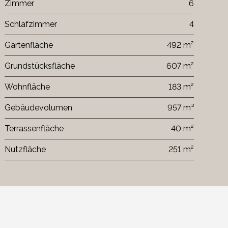
Zimmer
6
Schlafzimmer
4
Gartenfläche
492 m²
Grundstücksfläche
607 m²
Wohnfläche
183 m²
Gebäudevolumen
957 m³
Terrassenfläche
40 m²
Nutzfläche
251 m²