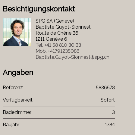
Besichtigungskontakt
SPG SA (Genève)
Baptiste Guyot-Sionnest
Route de Chêne 36
1211 Genève 6
Tel.
+41 58 810 30 33
Mob.
+41791235086
Baptiste.Guyot-Sionnest@spg.ch
Angaben
Referenz
5836578
Verfügbarkeit
Sofort
Badezimmer
3
Baujahr
1784