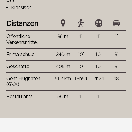
Klassisch
Distanzen
Öffentliche
35 m
1'
1'
1'
Verkehrsmittel
Primarschule
340 m
10'
10'
3'
Geschäfte
405 m
10'
10'
3'
Genf Flughafen
51.2 km
13h54
2h24
48'
(GVA)
Restaurants
55 m
1'
1'
1'