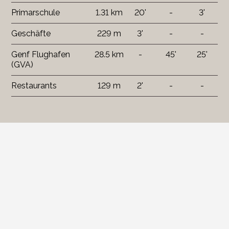
Primarschule
1.31 km
20'
-
3'
Geschäfte
229 m
3'
-
-
Genf Flughafen
28.5 km
-
45'
25'
(GVA)
Restaurants
129 m
2'
-
-