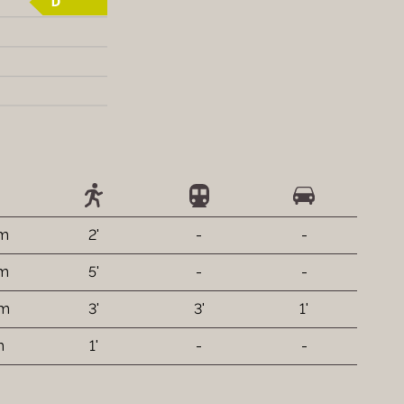
 m
2'
-
-
 m
5'
-
-
 m
3'
3'
1'
m
1'
-
-