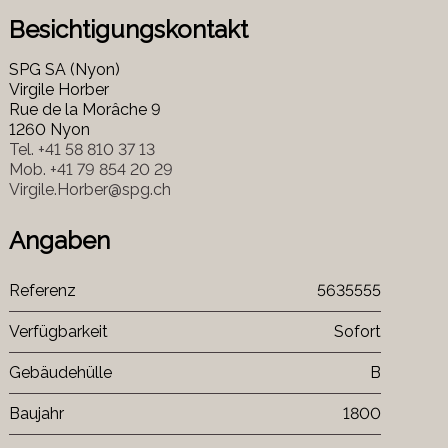
Besichtigungskontakt
SPG SA (Nyon)
Virgile Horber
Rue de la Morâche 9
1260 Nyon
Tel.
+41 58 810 37 13
Mob.
+41 79 854 20 29
Virgile.Horber@spg.ch
Angaben
Referenz
5635555
Verfügbarkeit
Sofort
Gebäudehülle
B
Baujahr
1800