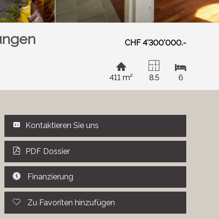
ungen
CHF 4'300'000.-
411 m²
8.5
6
Kontaktieren Sie uns
PDF Dossier
Finanzierung
Zu Favoriten hinzufügen