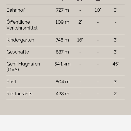
Bahnhof
727 m
-
10'
3'
Öffentliche
109 m
2'
-
-
Verkehrsmittel
Kindergarten
746 m
16'
-
3'
Geschäfte
837 m
-
-
3'
Genf Flughafen
54.1 km
-
-
45'
(GVA)
Post
804 m
-
-
3'
Restaurants
428 m
-
-
2'