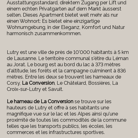
Ausstattungsstandard, direktem Zugang per Lift und
einem echten Privatgarten auf dem Markt äusserst
selten. Dieses Apartment bietet weit mehr als nur
einen Wohnort: Es bietet eine einzigartige
Wohnumgebung, in der Eleganz, Komfort und Natur
harmonisch zusammenkommen.
Lutry est une ville de près de 10'000 habitants à 5 km
de Lausanne. Le territoire communal s'étire du Léman
au Jorat. Le bourg est au bord du lac à 373 mètres
d'altitude, les forêts et la campagne culminent à 836
mètres. Entre les deux se trouvent les hameaux de
Corsy,
La Conversion
, Le Châtelard, Bossières, La
Croix-sur-Lutry et Savuit.
Le hameau de La Conversion
se trouve sur les
hauteurs de Lutry et offre à ses habitants une
magnifique vue sur le lac et les Alpes ainsi qu'une
proximité de toutes les commodités de la commune
telles que les transports publics, les écoles, les
commerces et les infrastructures sportives.