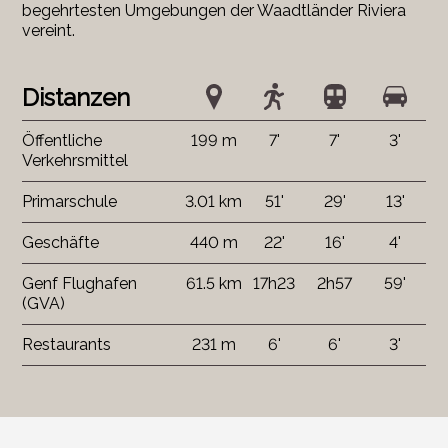
begehrtesten Umgebungen der Waadtländer Riviera
vereint.
Distanzen
Öffentliche
199 m
7'
7'
3'
Verkehrsmittel
Primarschule
3.01 km
51'
29'
13'
Geschäfte
440 m
22'
16'
4'
Genf Flughafen
61.5 km
17h23
2h57
59'
(GVA)
Restaurants
231 m
6'
6'
3'