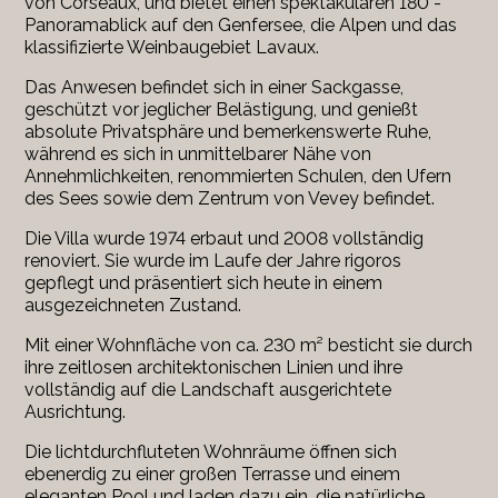
von Corseaux, und bietet einen spektakulären 180°-
Panoramablick auf den Genfersee, die Alpen und das
klassifizierte Weinbaugebiet Lavaux.
Das Anwesen befindet sich in einer Sackgasse,
geschützt vor jeglicher Belästigung, und genießt
absolute Privatsphäre und bemerkenswerte Ruhe,
während es sich in unmittelbarer Nähe von
Annehmlichkeiten, renommierten Schulen, den Ufern
des Sees sowie dem Zentrum von Vevey befindet.
Die Villa wurde 1974 erbaut und 2008 vollständig
renoviert. Sie wurde im Laufe der Jahre rigoros
gepflegt und präsentiert sich heute in einem
ausgezeichneten Zustand.
Mit einer Wohnfläche von ca. 230 m² besticht sie durch
ihre zeitlosen architektonischen Linien und ihre
vollständig auf die Landschaft ausgerichtete
Ausrichtung.
Die lichtdurchfluteten Wohnräume öffnen sich
ebenerdig zu einer großen Terrasse und einem
eleganten Pool und laden dazu ein, die natürliche