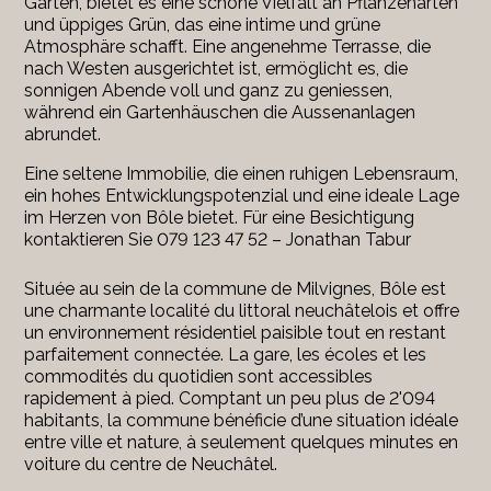
Gärten, bietet es eine schöne Vielfalt an Pflanzenarten
und üppiges Grün, das eine intime und grüne
Atmosphäre schafft. Eine angenehme Terrasse, die
nach Westen ausgerichtet ist, ermöglicht es, die
sonnigen Abende voll und ganz zu geniessen,
während ein Gartenhäuschen die Aussenanlagen
abrundet.
Eine seltene Immobilie, die einen ruhigen Lebensraum,
ein hohes Entwicklungspotenzial und eine ideale Lage
im Herzen von Bôle bietet. Für eine Besichtigung
kontaktieren Sie 079 123 47 52 – Jonathan Tabur
Située au sein de la commune de Milvignes, Bôle est
une charmante localité du littoral neuchâtelois et offre
un environnement résidentiel paisible tout en restant
parfaitement connectée. La gare, les écoles et les
commodités du quotidien sont accessibles
rapidement à pied. Comptant un peu plus de 2'094
habitants, la commune bénéficie d’une situation idéale
entre ville et nature, à seulement quelques minutes en
voiture du centre de Neuchâtel.