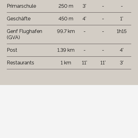
Primarschule
250 m
3'
-
-
Geschäfte
450 m
4'
-
1'
Genf Flughafen
99.7 km
-
-
1h15
(GVA)
Post
1.39 km
-
-
4'
Restaurants
1 km
11'
11'
3'