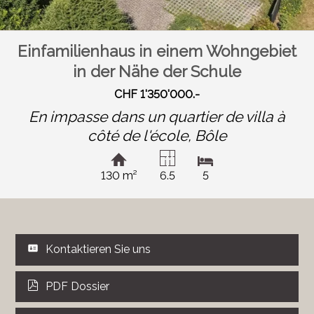
Einfamilienhaus in einem Wohngebiet
in der Nähe der Schule
CHF 1'350'000.-
En impasse dans un quartier de villa à
côté de l'école,
Bôle
130 m²
6.5
5
Kontaktieren Sie uns
PDF Dossier