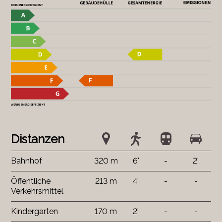
Distanzen
Bahnhof
320 m
6'
-
2'
Öffentliche
213 m
4'
-
-
Verkehrsmittel
Kindergarten
170 m
2'
-
-