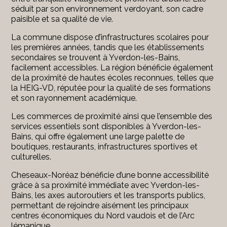
séduit par son environnement verdoyant, son cadre
paisible et sa qualité de vie.
La commune dispose d’infrastructures scolaires pour
les premières années, tandis que les établissements
secondaires se trouvent à Yverdon-les-Bains,
facilement accessibles. La région bénéficie également
de la proximité de hautes écoles reconnues, telles que
la
HEIG-VD
, réputée pour la qualité de ses formations
et son rayonnement académique.
Les commerces de proximité ainsi que l’ensemble des
services essentiels sont disponibles à Yverdon-les-
Bains, qui offre également une large palette de
boutiques, restaurants, infrastructures sportives et
culturelles.
Cheseaux-Noréaz bénéficie d’une bonne accessibilité
grâce à sa proximité immédiate avec Yverdon-les-
Bains, les axes autoroutiers et les transports publics,
permettant de rejoindre aisément les principaux
centres économiques du Nord vaudois et de l’Arc
lémanique.