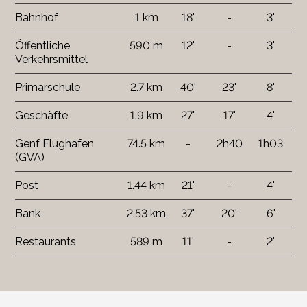
Bahnhof
1 km
18'
-
3'
Öffentliche
590 m
12'
-
3'
Verkehrsmittel
Primarschule
2.7 km
40'
23'
8'
Geschäfte
1.9 km
27'
17'
4'
Genf Flughafen
74.5 km
-
2h40
1h03
(GVA)
Post
1.44 km
21'
-
4'
Bank
2.53 km
37'
20'
6'
Restaurants
589 m
11'
-
2'