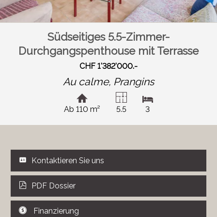
Südseitiges 5.5-Zimmer-
Durchgangspenthouse mit Terrasse
CHF 1'382'000.-
Au calme,
Prangins
Ab 110 m²
5.5
3
Kontaktieren Sie uns
PDF Dossier
Finanzierung