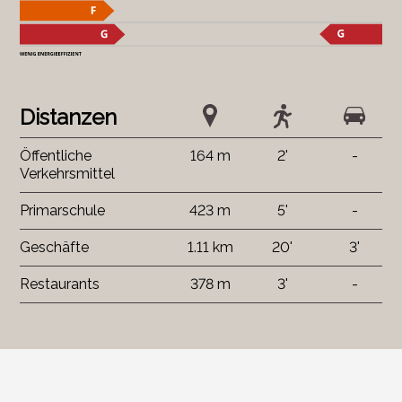
Distanzen
Öffentliche
164 m
2'
-
Verkehrsmittel
Primarschule
423 m
5'
-
Geschäfte
1.11 km
20'
3'
Restaurants
378 m
3'
-