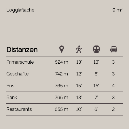
Loggiafläche
9 m²
Distanzen
Primarschule
524 m
13'
13'
3'
Geschäfte
742 m
12'
8'
3'
Post
765 m
15'
15'
4'
Bank
765 m
13'
7'
3'
Restaurants
655 m
10'
6'
2'