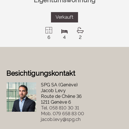
Verkauft
6
4
2
Besichtigungskontakt
SPG SA (Genève)
Jacob Levy
Route de Chêne 36
1211 Genève 6
Tel.
058 810 30 31
Mob.
079 658 83 00
jacob.levy@spg.ch