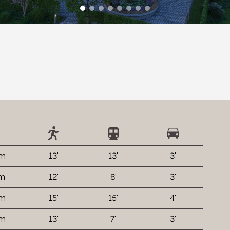
 m
13'
13'
3'
 m
12'
8'
3'
 m
15'
15'
4'
 m
13'
7'
3'