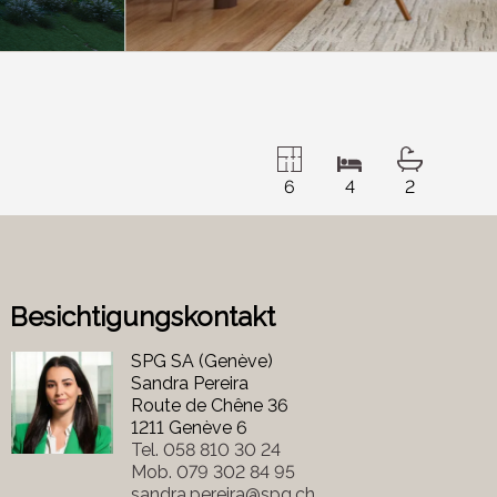
6
4
2
Besichtigungskontakt
SPG SA (Genève)
Sandra Pereira
Route de Chêne 36
1211 Genève 6
Tel.
058 810 30 24
Mob.
079 302 84 95
sandra.pereira@spg.ch