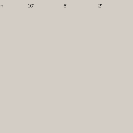
 m
10'
6'
2'