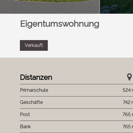
Eigentumswohnung
Verkauft
Distanzen
Primarschule
524
Geschäfte
742
Post
765
Bank
765