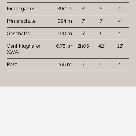
Kindergarten
390 m
6'
6'
4'
Primarschule
394 m
7'
7'
4'
Geschäfte
190 m
5'
5'
4'
Genf Flughafen
6.78 km
2h05
42'
12'
(GVA)
Post
156 m
6'
6'
4'