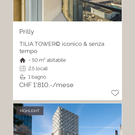
Prilly
TILIA TOWER© iconico & senza
tempo
~ 50 m² abitabile
2.5 locali
1 bagno
CHF 1'810.-/mese
HIGHLIGHT