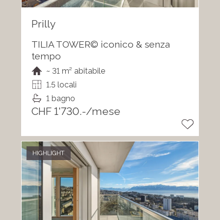
Prilly
TILIA TOWER© iconico & senza
tempo
~ 31 m² abitabile
1.5 locali
1 bagno
CHF 1'730.-/mese
HIGHLIGHT