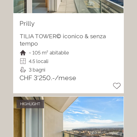
Prilly
TILIA TOWER© iconico & senza
tempo
~ 105 m² abitabile
4.5 locali
3 bagni
CHF 3'250.-/mese
HIGHLIGHT