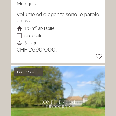
Morges
Volume ed eleganza sono le parole
chiave
175 m² abitabile
5.5 locali
3 bagni
CHF 1'690'000.-
ECCEZIONALE