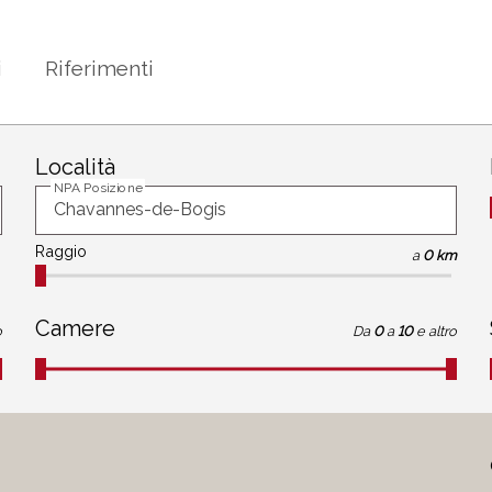
i
Riferimenti
Località
NPA Posizione
Raggio
a
0 km
Camere
o
Da
0
a
10
e altro