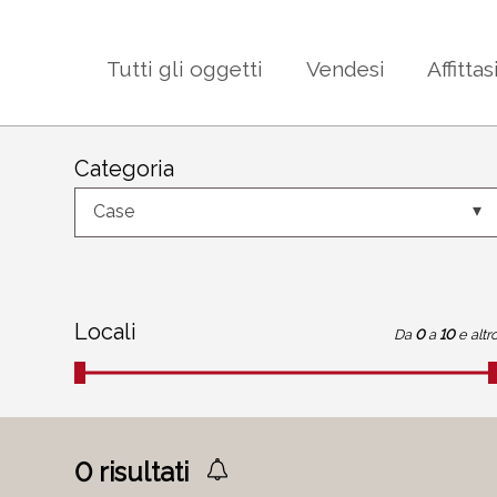
Tutti gli oggetti
Vendesi
Affittas
Categoria
Case
Locali
Da
0
a
10
e altr
0
risultati