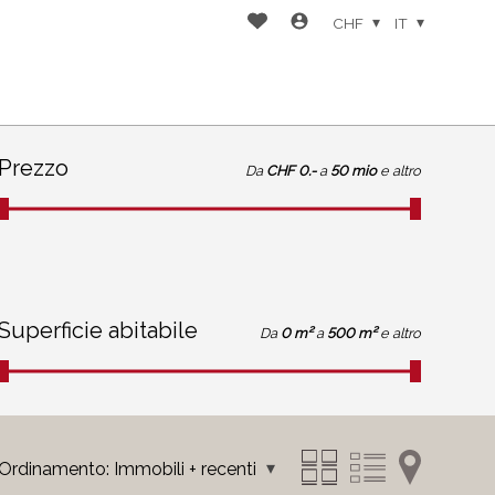
CHF
IT
Prezzo
Da
CHF 0.-
a
50 mio
e altro
Superficie abitabile
Da
0 m²
a
500 m²
e altro
Ordinamento:
Immobili + recenti