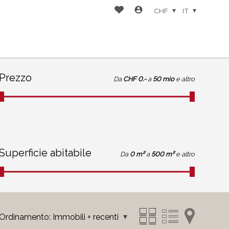
CHF
IT
Prezzo
Da
CHF 0.-
a
50 mio
e altro
Superficie abitabile
Da
0 m²
a
500 m²
e altro
Ordinamento:
Immobili + recenti