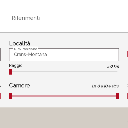
i
Riferimenti
Località
NPA Posizione
Raggio
a
0 km
Camere
o
Da
0
a
10
e altro