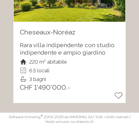
Cheseaux-Noréaz
Rara villa indipendente con studio
indipendente e ampio giardino
220 m² abitabile
6.5 locali
3 bagni
CHF 1'490'000.-
®
Software Immomig
2004-2026 da IMMOMIG SA | Tutti i diritti riservati |
Nostri annunci su
dreamo.ch