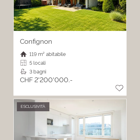
Confignon
119 m² abitabile
5 locali
3 bagni
CHF 2'200'000.-
ESCLUSIVITÀ