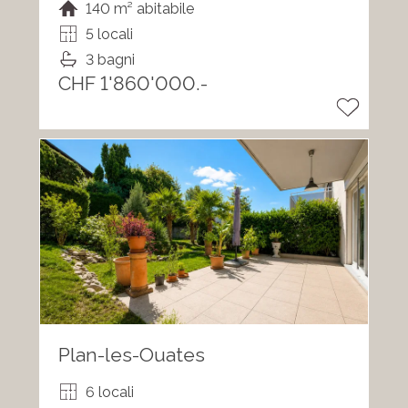
140 m² abitabile
5 locali
3 bagni
CHF 1'860'000.-
Plan-les-Ouates
6 locali