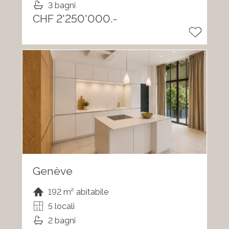
3 bagni
CHF 2'250'000.-
Genève
192 m² abitabile
5 locali
2 bagni