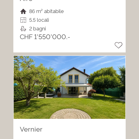
86 m² abitabile
5.5 locali
2 bagni
CHF 1'550'000.-
Vernier