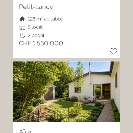
Petit-Lancy
128 m² abitabile
5 locali
2 bagni
CHF 1'550'000.-
Aïre