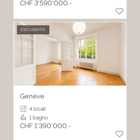
CHF 3'590'000.-
ESCLUSIVITÀ
Genève
4 locali
1 bagno
CHF 1'390'000.-