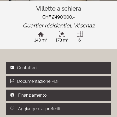
Villette a schiera
CHF 2'490'000.-
Quartier résidentiel,
Vésenaz
143 m²
173 m²
6
Contattaci
Documentazione PDF
Finanziamento
Aggiungere ai preferiti