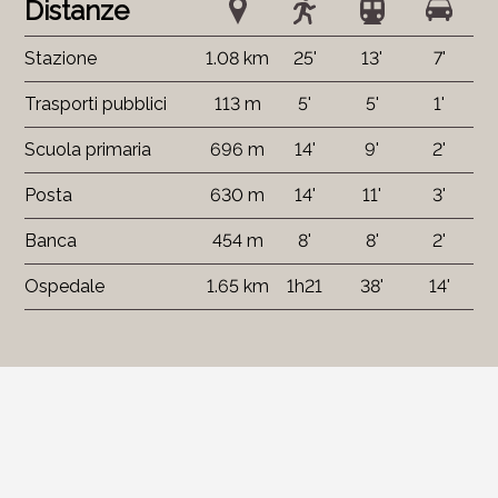
Distanze
Stazione
1.08 km
25'
13'
7'
Trasporti pubblici
113 m
5'
5'
1'
Scuola primaria
696 m
14'
9'
2'
Posta
630 m
14'
11'
3'
Banca
454 m
8'
8'
2'
Ospedale
1.65 km
1h21
38'
14'