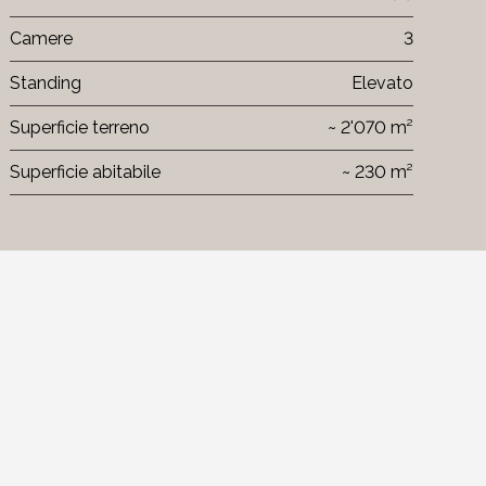
Camere
3
Standing
Elevato
Superficie terreno
~ 2'070 m²
Superficie abitabile
~ 230 m²