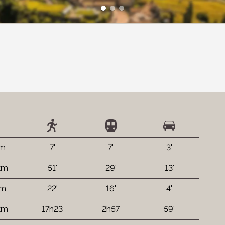
 m
7'
7'
3'
 km
51'
29'
13'
 m
22'
16'
4'
km
17h23
2h57
59'