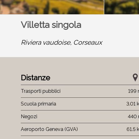
Villetta singola
Riviera vaudoise,
Corseaux
Distanze
Trasporti pubblici
199
Scuola primaria
3.01
Negozi
440
Aeroporto Geneva (GVA)
61.5 