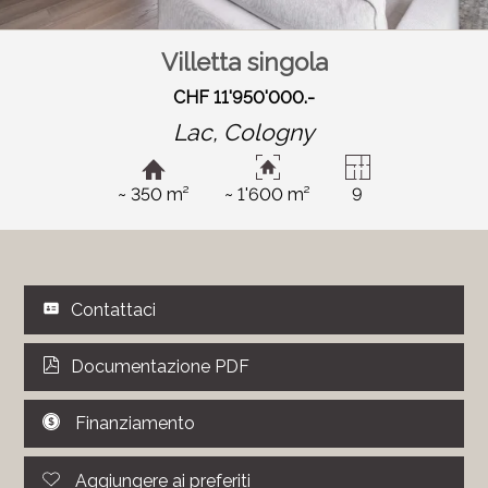
Villetta singola
CHF 11'950'000.-
Lac,
Cologny
~ 350 m²
~ 1'600 m²
9
Contattaci
Documentazione PDF
Finanziamento
Aggiungere ai preferiti