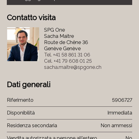
Contatto visita
SPG One
Sacha Maitre
Route de Chêne 36
Genève Genève
Tel.
+41 58 861 31 06
Cel.
+41 79 608 01 25
sacha.maitre@spgone.ch
Dati generali
Riferimento
5906727
Disponibilità
Immediata
Residenza secondaria
Non ammessi
Vendita autorizzata a persone all'estero
No