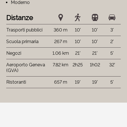
Moderno
Distanze
Trasporti pubblici
360 m
10'
10'
3'
Scuola primaria
267 m
10'
10'
2'
Negozi
1.06 km
21'
21'
5'
Aeroporto Geneva
7.82 km
2h25
1h02
32'
(GVA)
Ristoranti
657 m
19'
19'
5'