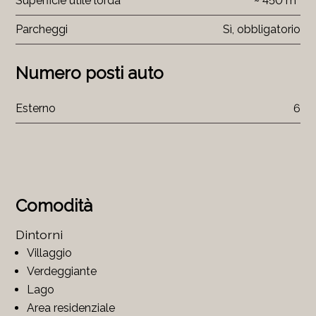
Superficie utile lorda
~ 450 m²
Parcheggi
Sì, obbligatorio
Numero posti auto
Esterno
6
Comodità
Dintorni
Villaggio
Verdeggiante
Lago
Area residenziale