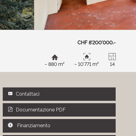
CHF 8'200'000.-
~ 880 m²
~ 10'771 m²
14
Contattaci
Documentazione PDF
Finanziamento