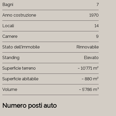
Bagni
7
Anno costruzione
1970
Locali
14
Camere
9
Stato dell'immobile
Rinnovabile
Standing
Elevato
Superficie terreno
~ 10'771 m²
Superficie abitabile
~ 880 m²
Volume
~ 5'786 m³
Numero posti auto