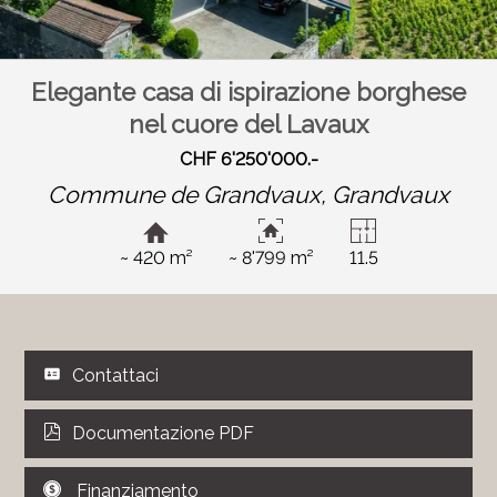
Elegante casa di ispirazione borghese
nel cuore del Lavaux
CHF 6'250'000.-
Commune de Grandvaux,
Grandvaux
~ 420 m²
~ 8'799 m²
11.5
Contattaci
Documentazione PDF
Finanziamento