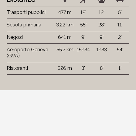
Trasporti pubblici
477 m
12'
12'
5'
Scuola primaria
3.22 km
55'
28'
11'
Negozi
641 m
9'
9'
2'
Aeroporto Geneva
55.7 km
15h34
1h33
54'
(GVA)
Ristoranti
326 m
8'
8'
1'