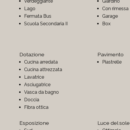
Verdeggiante
Giardino
Lago
Con rimessa
Fermata Bus
Garage
Scuola Secondaria II
Box
Dotazione
Pavimento
Cucina arredata
Piastrelle
Cucina attrezzata
Lavatrice
Asciugatrice
Vasca da bagno
Doccia
Fibra ottica
Esposizione
Luce del sole