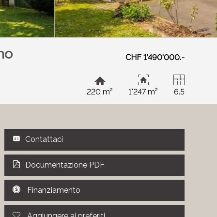
no
CHF 1'490'000.-
220 m²
1'247 m²
6.5
Contattaci
Documentazione PDF
Finanziamento
Aggiungere ai preferiti