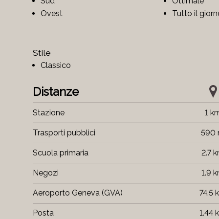
Sud
Ottimale
Ovest
Tutto il gior
Stile
Classico
Distanze
Stazione
1 k
Trasporti pubblici
590
Scuola primaria
2.7 
Negozi
1.9 
Aeroporto Geneva (GVA)
74.5 
Posta
1.44 