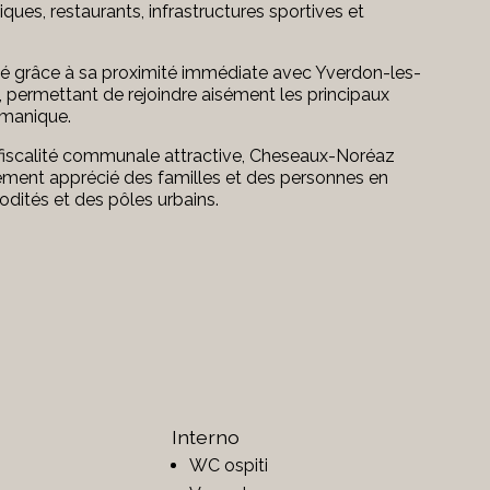
ques, restaurants, infrastructures sportives et
té grâce à sa proximité immédiate avec Yverdon-les-
s, permettant de rejoindre aisément les principaux
émanique.
 fiscalité communale attractive, Cheseaux-Noréaz
èrement apprécié des familles et des personnes en
dités et des pôles urbains.
Interno
WC ospiti