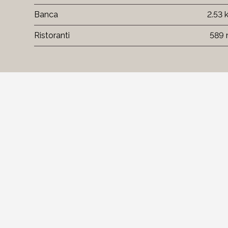
Banca
2.53
Ristoranti
589