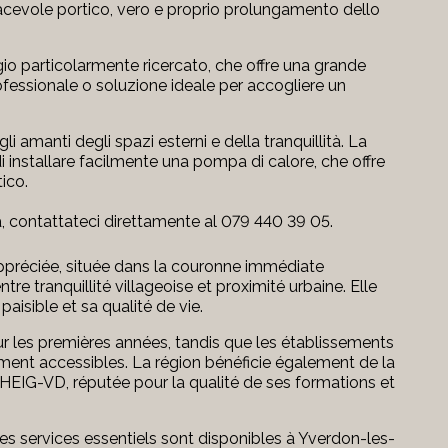
acevole portico, vero e proprio prolungamento dello
o particolarmente ricercato, che offre una grande
professionale o soluzione ideale per accogliere un
gli amanti degli spazi esterni e della tranquillità. La
i installare facilmente una pompa di calore, che offre
ico.
ta, contattateci direttamente al 079 440 39 05.
préciée, située dans la couronne immédiate
ntre tranquillité villageoise et proximité urbaine. Elle
isible et sa qualité de vie.
r les premières années, tandis que les établissements
ment accessibles. La région bénéficie également de la
HEIG-VD
, réputée pour la qualité de ses formations et
s services essentiels sont disponibles à Yverdon-les-