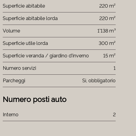
Superficie abitabile
220 m²
Superficie abitabile lorda
220 m²
Volume
1'138 m³
Superficie utile lorda
300 m²
Superficie veranda / giardino d'inverno
15 m²
Numero servizi
1
Parcheggi
Sì, obbligatorio
Numero posti auto
Interno
2