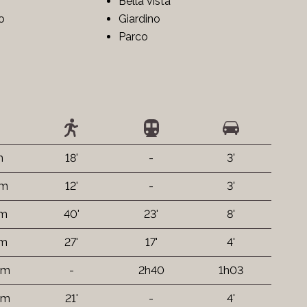
Bella vista
no
Giardino
Parco
m
18'
-
3'
 m
12'
-
3'
km
40'
23'
8'
km
27'
17'
4'
km
-
2h40
1h03
km
21'
-
4'