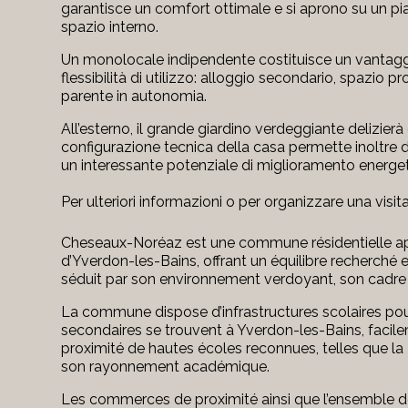
garantisce un comfort ottimale e si aprono su un pi
spazio interno.
Un monolocale indipendente costituisce un vantaggi
flessibilità di utilizzo: alloggio secondario, spazio 
parente in autonomia.
All’esterno, il grande giardino verdeggiante delizierà 
configurazione tecnica della casa permette inoltre d
un interessante potenziale di miglioramento energet
Per ulteriori informazioni o per organizzare una visi
Cheseaux-Noréaz
est une commune résidentielle ap
d’
Yverdon-les-Bains
, offrant un équilibre recherché e
séduit par son environnement verdoyant, son cadre pa
La commune dispose d’infrastructures scolaires pou
secondaires se trouvent à Yverdon-les-Bains, facile
proximité de hautes écoles reconnues, telles que la
son rayonnement académique.
Les commerces de proximité ainsi que l’ensemble de