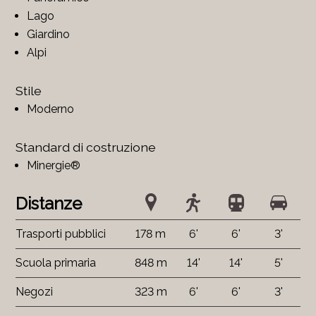
Lago
Giardino
Alpi
Stile
Moderno
Standard di costruzione
Minergie®
Distanze
Trasporti pubblici
178 m
6'
6'
3'
Scuola primaria
848 m
14'
14'
5'
Negozi
323 m
6'
6'
3'