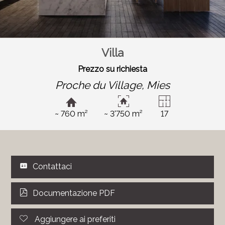
Villa
Prezzo su richiesta
Proche du Village,
Mies
~ 760 m²
~ 3'750 m²
17
Contattaci
Documentazione PDF
Aggiungere ai preferiti