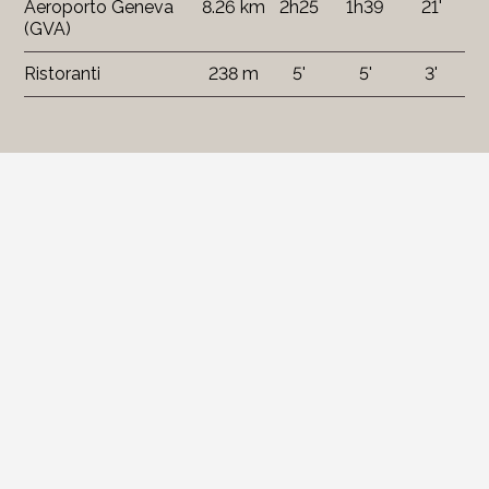
Aeroporto Geneva
8.26 km
2h25
1h39
21'
(GVA)
Ristoranti
238 m
5'
5'
3'