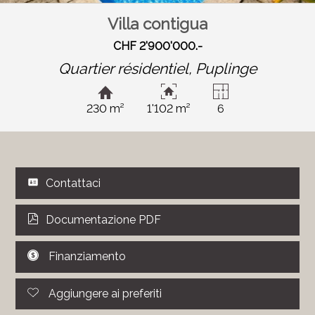
Villa contigua
CHF 2'900'000.-
Quartier résidentiel,
Puplinge
230 m²
1'102 m²
6
Contattaci
Documentazione PDF
Finanziamento
Aggiungere ai preferiti