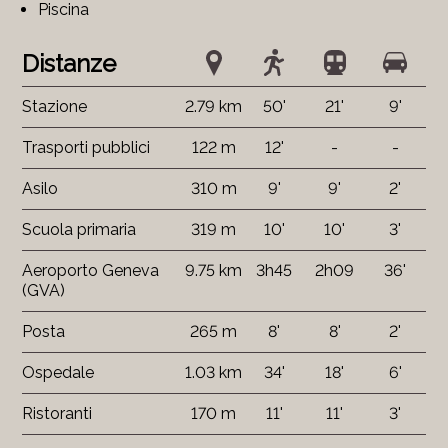
Piscina
Distanze
Stazione
2.79 km
50'
21'
9'
Trasporti pubblici
122 m
12'
-
-
Asilo
310 m
9'
9'
2'
Scuola primaria
319 m
10'
10'
3'
Aeroporto Geneva
9.75 km
3h45
2h09
36'
(GVA)
Posta
265 m
8'
8'
2'
Ospedale
1.03 km
34'
18'
6'
Ristoranti
170 m
11'
11'
3'