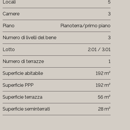
Locali
5
Camere
3
Piano
Pianoterra/primo piano
Numero di livelli del bene
3
Lotto
2.01 / 3.01
Numero di terrazze
1
Superficie abitabile
192 m²
Superficie PPP
192 m²
Superficie terrazza
56 m²
Superficie seminterrati
28 m²