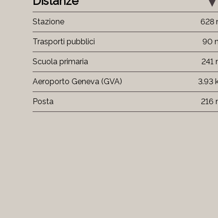
Distanze
Stazione
628
Trasporti pubblici
90 
Scuola primaria
241
Aeroporto Geneva (GVA)
3.93
Posta
216