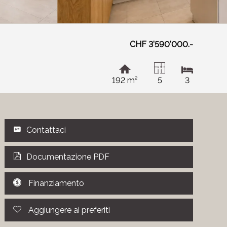
CHF 3'590'000.-
192 m²
5
3
Contattaci
Documentazione PDF
Finanziamento
Aggiungere ai preferiti