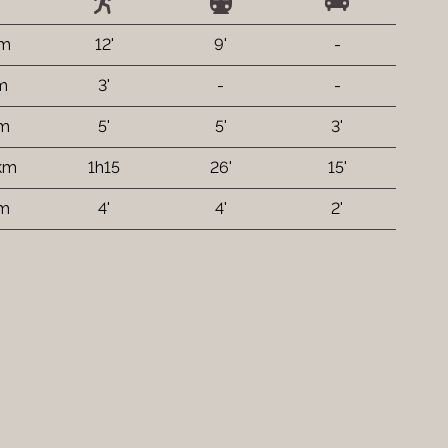
 m
12'
9'
-
m
3'
-
-
 m
5'
5'
3'
 km
1h15
26'
15'
 m
4'
4'
2'