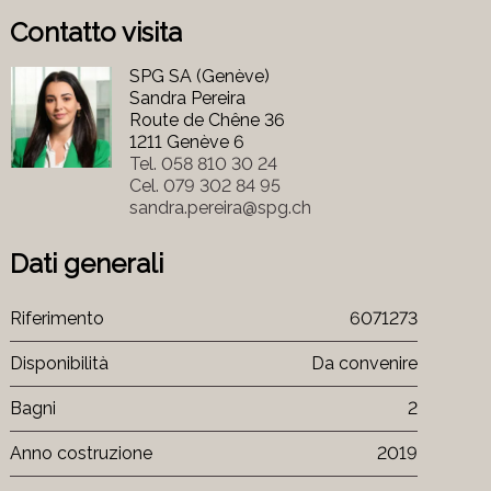
Contatto visita
SPG SA (Genève)
Sandra Pereira
Route de Chêne 36
1211 Genève 6
Tel.
058 810 30 24
Cel.
079 302 84 95
sandra.pereira@spg.ch
Dati generali
Riferimento
6071273
Disponibilità
Da convenire
Bagni
2
Anno costruzione
2019