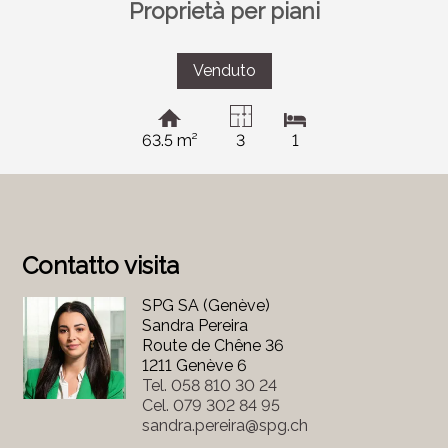
Proprietà per piani
Venduto
63.5 m²
3
1
Contatto visita
SPG SA (Genève)
Sandra Pereira
Route de Chêne 36
1211 Genève 6
Tel.
058 810 30 24
Cel.
079 302 84 95
sandra.pereira@spg.ch