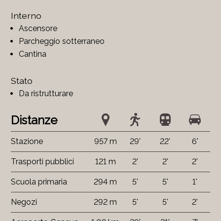
Interno
Ascensore
Parcheggio sotterraneo
Cantina
Stato
Da ristrutturare
Distanze
Stazione
957 m
29'
22'
6'
Trasporti pubblici
121 m
2'
2'
2'
Scuola primaria
294 m
5'
5'
1'
Negozi
292 m
5'
5'
2'