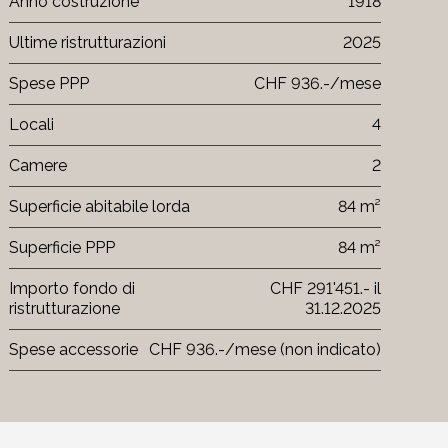
Anno costruzione
1918
Ultime ristrutturazioni
2025
Spese PPP
CHF 936.-/mese
Locali
4
Camere
2
Superficie abitabile lorda
84 m²
Superficie PPP
84 m²
Importo fondo di
CHF 291'451.- il
ristrutturazione
31.12.2025
Spese accessorie
CHF 936.-/mese (non indicato)