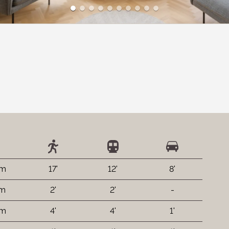
 m
17'
12'
8'
 m
2'
2'
-
 m
4'
4'
1'