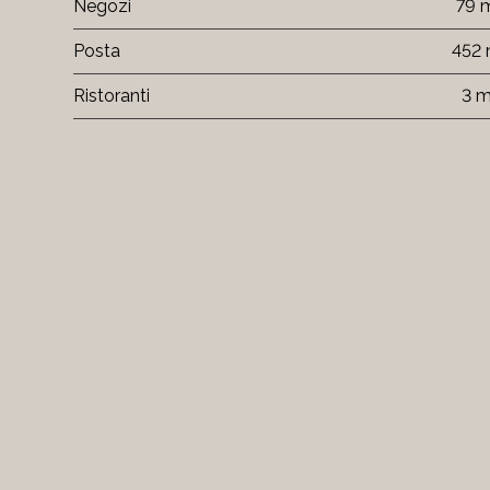
Negozi
79 
Posta
452
Ristoranti
3 