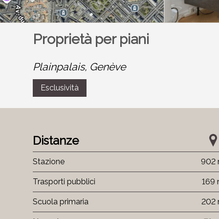
Proprietà per piani
Plainpalais,
Genève
Esclusività
Distanze
Stazione
902
Trasporti pubblici
169
Scuola primaria
202