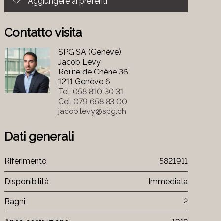
Aggiungere ai preferiti
Contatto visita
SPG SA (Genève)
Jacob Levy
Route de Chêne 36
1211 Genève 6
Tel.
058 810 30 31
Cel.
079 658 83 00
jacob.levy@spg.ch
Dati generali
Riferimento
5821911
Disponibilità
Immediata
Bagni
2