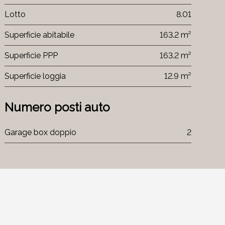
Lotto
8.01
Superficie abitabile
163.2 m²
Superficie PPP
163.2 m²
Superficie loggia
12.9 m²
Numero posti auto
Garage box doppio
2