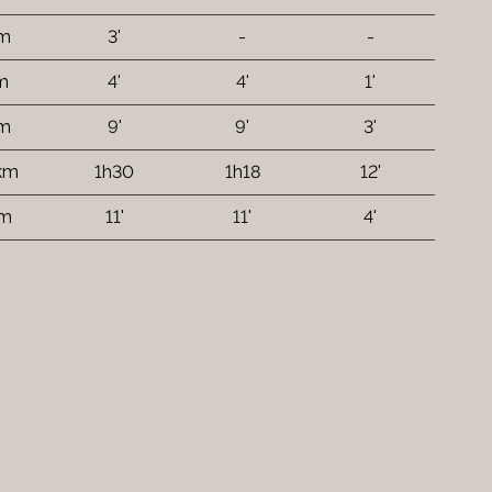
 m
3'
-
-
 m
4'
4'
1'
 m
9'
9'
3'
 km
1h30
1h18
12'
 m
11'
11'
4'