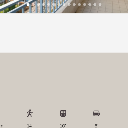
 m
14'
10'
6'