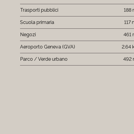
Trasporti pubblici
188
Scuola primaria
117
Negozi
461
Aeroporto Geneva (GVA)
2.64
Parco / Verde urbano
492