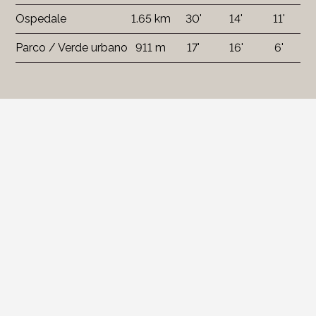
Ospedale
1.65 km
30'
14'
11'
Parco / Verde urbano
911 m
17'
16'
6'