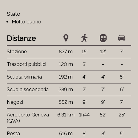
Stato
Molto buono
Distanze
Stazione
827 m
15'
12'
7'
Trasporti pubblici
120 m
3'
-
-
Scuola primaria
192 m
4'
4'
5'
Scuola secondaria
289 m
7'
7'
6'
Negozi
552 m
9'
9'
7'
Aeroporto Geneva
6.31 km
1h44
52'
25'
(GVA)
Posta
515 m
8'
8'
5'